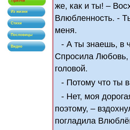
Притчи
же, как и ты! – Во
Из жизни
Влюбленность. - Т
Стихи
меня.
Пословицы
- А ты знаешь, в
Видео
Спросила Любовь,
головой.
- Потому что ты 
- Нет, моя дорога
поэтому, – вздохн
погладила Влюблён