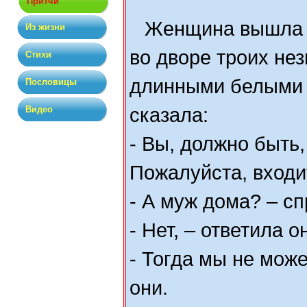
Притчи
Женщина вышла и
Из жизни
во дворе троих не
Стихи
длинными белыми 
Пословицы
Видео
сказала:
- Вы, должно быть,
Пожалуйста, входи
- А муж дома? – сп
- Нет, – ответила он
- Тогда мы не може
они.