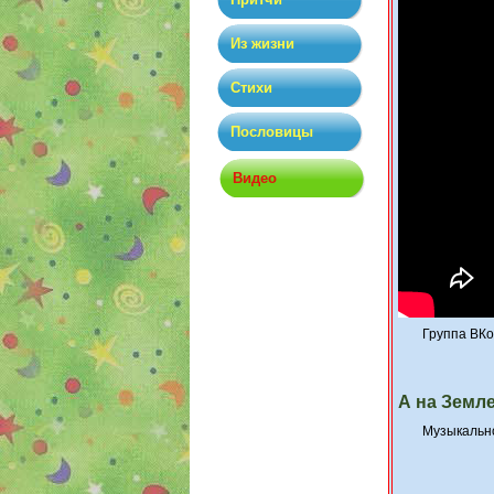
Из жизни
Стихи
Пословицы
Видео
Группа ВКо
А на Земл
Музыкально