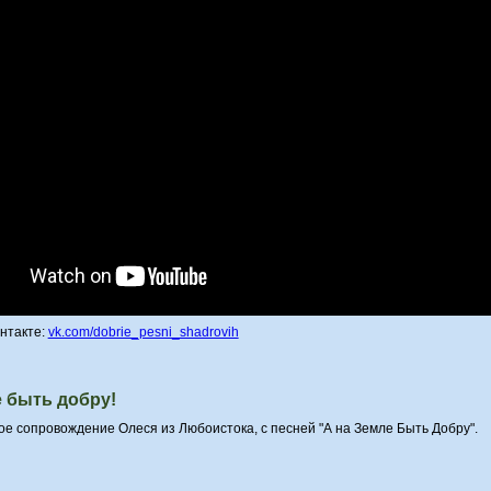
нтакте:
vk.com/dobrie_pesni_shadrovih
е быть добру!
е сопровождение Олеся из Любоистока, с песней "А на Земле Быть Добру".